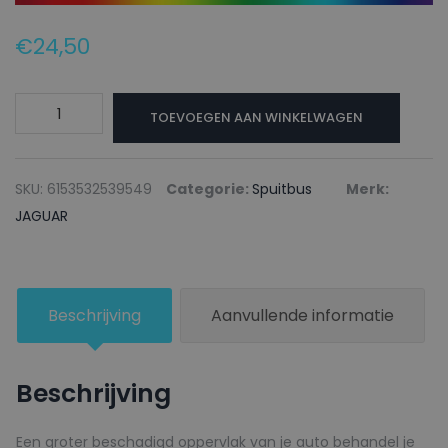
€
24,50
JAGUAR
TOEVOEGEN AAN WINKELWAGEN
Autolak
+
Blanke
SKU:
6153532539549
Categorie:
Spuitbus
Merk:
lak
JAGUAR
Spuitbus
EAR
SUNSTONE
Beschrijving
Aanvullende informatie
COPPER
-
150ml
Beschrijving
aantal
Een groter beschadigd oppervlak van je auto behandel je