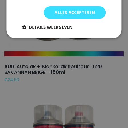
ALLES ACCEPTEREN
DETAILS WEERGEVEN
AUDI Autolak + Blanke lak Spuitbus L620
SAVANNAH BEIGE – 150ml
€
24,50