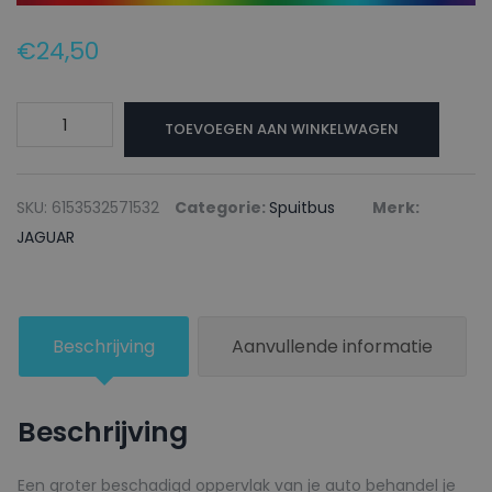
€
24,50
JAGUAR
TOEVOEGEN AAN WINKELWAGEN
Autolak
+
Blanke
SKU:
6153532571532
Categorie:
Spuitbus
Merk:
lak
JAGUAR
Spuitbus
CFQ
DESIRE
Beschrijving
Aanvullende informatie
RED
-
150ml
Beschrijving
aantal
Een groter beschadigd oppervlak van je auto behandel je