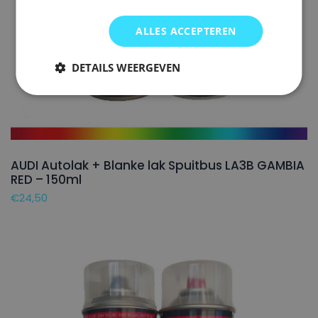
ALLES ACCEPTEREN
DETAILS WEERGEVEN
AUDI Autolak + Blanke lak Spuitbus LA3B GAMBIA
RED – 150ml
€
24,50