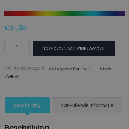
€
24,50
JAGUAR
TOEVOEGEN AAN WINKELWAGEN
Autolak
+
Blanke
SKU:
6153532664630
Categorie:
Spuitbus
Merk:
lak
JAGUAR
Spuitbus
ALG
TOURMALINE
Beschrijving
Aanvullende informatie
BROWN
SATIN
-
Beschrijving