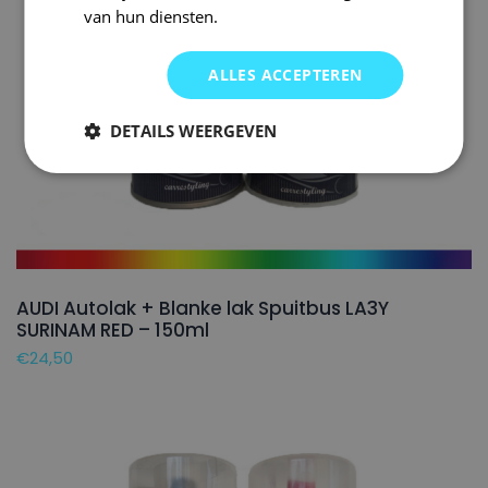
van hun diensten.
ALLES ACCEPTEREN
DETAILS WEERGEVEN
AUDI Autolak + Blanke lak Spuitbus LA3Y
SURINAM RED – 150ml
€
24,50