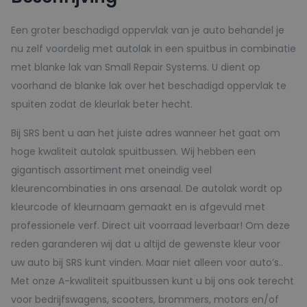
150ml
aantal
Een groter beschadigd oppervlak van je auto behandel je
nu zelf voordelig met autolak in een spuitbus in combinatie
met blanke lak van Small Repair Systems. U dient op
voorhand de blanke lak over het beschadigd oppervlak te
spuiten zodat de kleurlak beter hecht.
Bij SRS bent u aan het juiste adres wanneer het gaat om
hoge kwaliteit autolak spuitbussen. Wij hebben een
gigantisch assortiment met oneindig veel
kleurencombinaties in ons arsenaal. De autolak wordt op
kleurcode of kleurnaam gemaakt en is afgevuld met
professionele verf. Direct uit voorraad leverbaar! Om deze
reden garanderen wij dat u altijd de gewenste kleur voor
uw auto bij SRS kunt vinden. Maar niet alleen voor auto’s..
Met onze A-kwaliteit spuitbussen kunt u bij ons ook terecht
voor bedrijfswagens, scooters, brommers, motors en/of