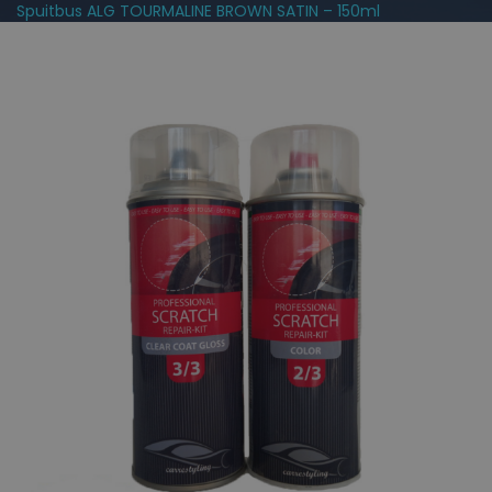
Spuitbus ALG TOURMALINE BROWN SATIN – 150ml