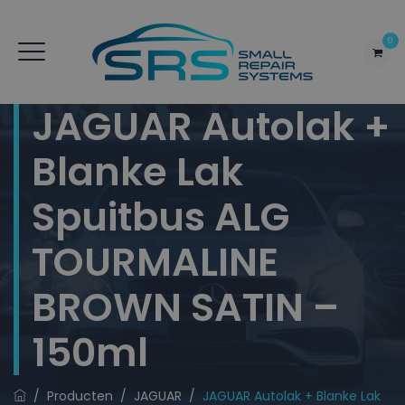
0
JAGUAR Autolak +
Blanke Lak
Spuitbus ALG
TOURMALINE
BROWN SATIN –
150ml
/
Producten
/
JAGUAR
/
JAGUAR Autolak + Blanke Lak