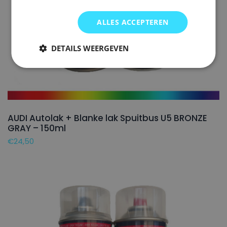
ALLES ACCEPTEREN
DETAILS WEERGEVEN
AUDI Autolak + Blanke lak Spuitbus U5 BRONZE
GRAY – 150ml
€
24,50