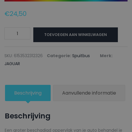
€
24,50
JAGUAR
TOEVOEGEN AAN WINKELWAGEN
Autolak
+
Blanke
SKU:
6153532312326
Categorie:
Spuitbus
Merk:
lak
JAGUAR
Spuitbus
819
CABERNET
Beschrijving
Aanvullende informatie
-
150ml
aantal
Beschrijving
Een groter beschadigd oppervlak van je auto behandel je