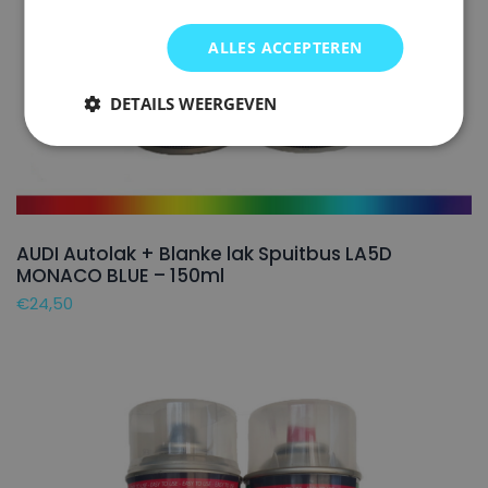
ALLES ACCEPTEREN
DETAILS WEERGEVEN
AUDI Autolak + Blanke lak Spuitbus LA5D
MONACO BLUE – 150ml
€
24,50