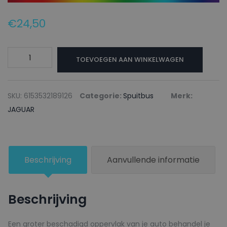
€
24,50
JAGUAR
TOEVOEGEN AAN WINKELWAGEN
Autolak
+
Blanke
SKU:
6153532189126
Categorie:
Spuitbus
Merk:
lak
JAGUAR
Spuitbus
801
DARK
Beschrijving
Aanvullende informatie
BLUE
-
150ml
Beschrijving
aantal
Een groter beschadigd oppervlak van je auto behandel je