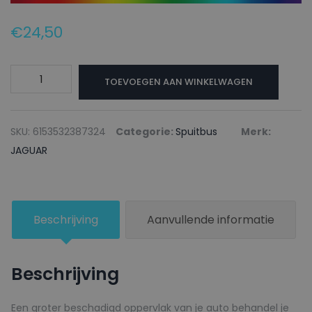
€
24,50
JAGUAR
TOEVOEGEN AAN WINKELWAGEN
Autolak
+
Blanke
SKU:
6153532387324
Categorie:
Spuitbus
Merk:
lak
JAGUAR
Spuitbus
2076
GLACIER
Beschrijving
Aanvullende informatie
BLUE
-
150ml
Beschrijving
aantal
Een groter beschadigd oppervlak van je auto behandel je