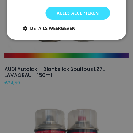
ALLES ACCEPTEREN
DETAILS WEERGEVEN
AUDI Autolak + Blanke lak Spuitbus LZ7L
LAVAGRAU – 150ml
€
24,50