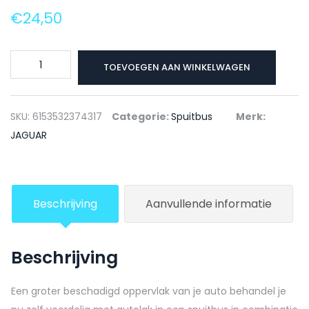
€
24,50
JAGUAR
TOEVOEGEN AAN WINKELWAGEN
Autolak
+
Blanke
SKU:
6153532374317
Categorie:
Spuitbus
Merk:
lak
JAGUAR
Spuitbus
2054
BAY
Beschrijving
Aanvullende informatie
BLUE
-
150ml
Beschrijving
aantal
Een groter beschadigd oppervlak van je auto behandel je