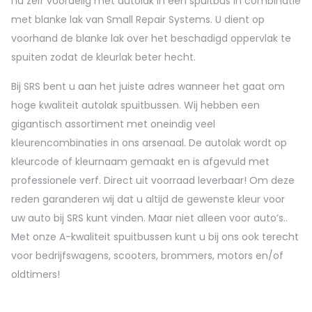
nu zelf voordelig met autolak in een spuitbus in combinatie
met blanke lak van Small Repair Systems. U dient op
voorhand de blanke lak over het beschadigd oppervlak te
spuiten zodat de kleurlak beter hecht.
Bij SRS bent u aan het juiste adres wanneer het gaat om
hoge kwaliteit autolak spuitbussen. Wij hebben een
gigantisch assortiment met oneindig veel
kleurencombinaties in ons arsenaal. De autolak wordt op
kleurcode of kleurnaam gemaakt en is afgevuld met
professionele verf. Direct uit voorraad leverbaar! Om deze
reden garanderen wij dat u altijd de gewenste kleur voor
uw auto bij SRS kunt vinden. Maar niet alleen voor auto’s..
Met onze A-kwaliteit spuitbussen kunt u bij ons ook terecht
voor bedrijfswagens, scooters, brommers, motors en/of
oldtimers!