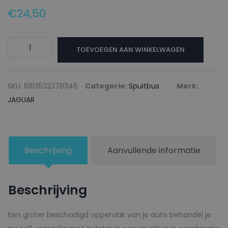
€
24,50
JAGUAR
TOEVOEGEN AAN WINKELWAGEN
Autolak
+
Blanke
SKU:
6153532378346
Categorie:
Spuitbus
Merk:
lak
JAGUAR
Spuitbus
2009
GREEN
Beschrijving
Aanvullende informatie
-
150ml
aantal
Beschrijving
Een groter beschadigd oppervlak van je auto behandel je