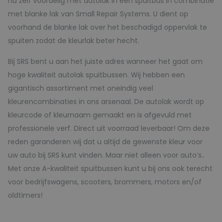
nu zelf voordelig met autolak in een spuitbus in combinatie
met blanke lak van Small Repair Systems. U dient op
voorhand de blanke lak over het beschadigd oppervlak te
spuiten zodat de kleurlak beter hecht.
Bij SRS bent u aan het juiste adres wanneer het gaat om
hoge kwaliteit autolak spuitbussen. Wij hebben een
gigantisch assortiment met oneindig veel
kleurencombinaties in ons arsenaal. De autolak wordt op
kleurcode of kleurnaam gemaakt en is afgevuld met
professionele verf. Direct uit voorraad leverbaar! Om deze
reden garanderen wij dat u altijd de gewenste kleur voor
uw auto bij SRS kunt vinden. Maar niet alleen voor auto’s..
Met onze A-kwaliteit spuitbussen kunt u bij ons ook terecht
voor bedrijfswagens, scooters, brommers, motors en/of
oldtimers!