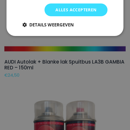
ALLES ACCEPTEREN
DETAILS WEERGEVEN
AUDI Autolak + Blanke lak Spuitbus LA3B GAMBIA
RED – 150ml
€
24,50