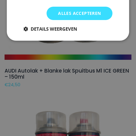
ALLES ACCEPTEREN
DETAILS WEERGEVEN
AUDI Autolak + Blanke lak Spuitbus M1 ICE GREEN
– 150ml
€
24,50