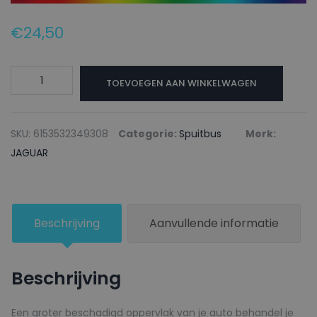
€
24,50
JAGUAR
TOEVOEGEN AAN WINKELWAGEN
Autolak
+
Blanke
SKU:
6153532349308
Categorie:
Spuitbus
Merk:
lak
JAGUAR
Spuitbus
1987
GREYISH
Beschrijving
Aanvullende informatie
BLUE
-
150ml
Beschrijving
aantal
Een groter beschadigd oppervlak van je auto behandel je