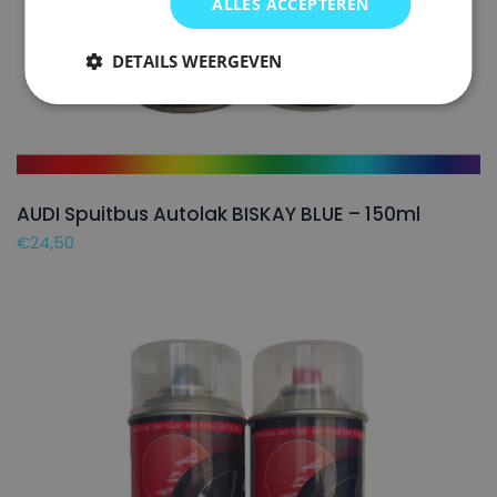
ALLES ACCEPTEREN
DETAILS WEERGEVEN
AUDI Spuitbus Autolak BISKAY BLUE – 150ml
€
24,50