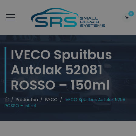
0
IVECO Spuitbus
Autolak 52081
ROSSO – 150ml
/
Producten
/
IVECO
/
IVECO Spuitbus Autolak 52081
ROSSO – 150ml