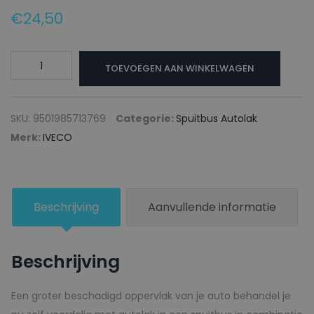
€
24,50
IVECO
TOEVOEGEN AAN WINKELWAGEN
Spuitbus
Autolak
52081
SKU:
9501985713769
Categorie:
Spuitbus Autolak
ROSSO
Merk:
IVECO
-
150ml
aantal
Beschrijving
Aanvullende informatie
Beschrijving
Een groter beschadigd oppervlak van je auto behandel je