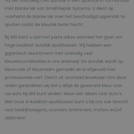
nu zelf voordelig met autolak in een spuitbus in combinatie
met blanke lak van Small Repair Systems. U dient op
voorhand de blanke lak over het beschadigd oppervlak te
spuiten zodat de kleurlak beter hecht.
Bij SRS bent u aan het juiste adres wanneer het gaat om
hoge kwaliteit autolak spuitbussen. Wij hebben een
gigantisch assortiment met oneindig veel
kleurencombinaties in ons arsenaal. De autolak wordt op
kleurcode of kleurnaam gemaakt en is afgevuld met
professionele verf. Direct uit voorraad leverbaar! Om deze
reden garanderen wij dat u altijd de gewenste kleur voor
uw auto bij SRS kunt vinden. Maar niet alleen voor auto’s..
Met onze A-kwaliteit spuitbussen kunt u bij ons ook terecht
voor bedrijfswagens, scooters, brommers, motors en/of
oldtimers!