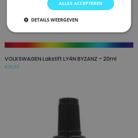
ALLES ACCEPTEREN
DETAILS WEERGEVEN
VOLKSWAGEN Lakstift LY4N BYZANZ – 20ml
€
16,50