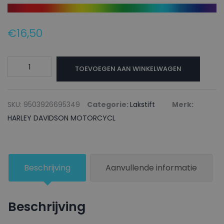
€
16,50
HARLEY
TOEVOEGEN AAN WINKELWAGEN
DAVIDSON
MOTORCYCL
Lakstift
SKU:
9503926695349
Categorie:
Lakstift
Merk:
DH
HARLEY DAVIDSON MOTORCYCL
VIVID
BLACK
-
Beschrijving
Aanvullende informatie
20ml
aantal
Beschrijving