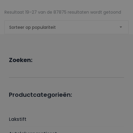
Gesor
Resultaat 19–27 van de 87875 resultaten wordt getoond
op
Sorteer op populariteit
popula
Zoeken:
Productcategorieën:
Lakstift