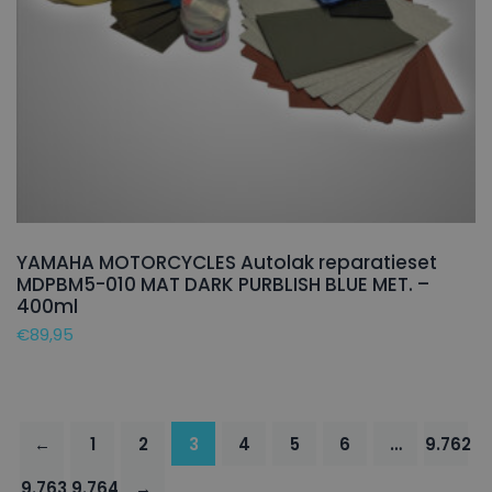
YAMAHA MOTORCYCLES Autolak reparatieset
MDPBM5-010 MAT DARK PURBLISH BLUE MET. –
400ml
€
89,95
←
1
2
3
4
5
6
…
9.762
9.763
9.764
→